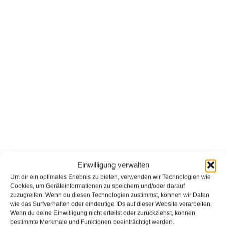
Im Falle von Verstößen gegen die DSGVO steht den
Betroffenen ein Beschwerderecht bei einer
Aufsichtsbehörde, insbesondere in dem Mitgliedstaat
ihres gewöhnlichen Aufenthalts, ihres Arbeitsplatzes
oder des Orts des mutmaßlichen Verstoßes zu. Das
Beschwerderecht besteht unbeschadet anderweitiger
verwaltungsrechtlicher oder gerichtlicher Rechtsbehelfe.
Recht auf Daten­übertrag­barkeit
Sie haben das Recht, Daten, die wir auf Grundlage Ihrer
Einwilligung oder in Erfüllung eines Vertrags
automatisiert verarbeiten, an sich oder an einen Dritten
Einwilligung verwalten
in einem gängigen, maschinenlesbaren Format
Um dir ein optimales Erlebnis zu bieten, verwenden wir Technologien wie
aushändigen zu lassen. Sofern Sie die direkte
Cookies, um Geräteinformationen zu speichern und/oder darauf
Übertragung der Daten an einen anderen
zuzugreifen. Wenn du diesen Technologien zustimmst, können wir Daten
wie das Surfverhalten oder eindeutige IDs auf dieser Website verarbeiten.
Verantwortlichen verlangen, erfolgt dies nur, soweit es
Wenn du deine Einwilligung nicht erteilst oder zurückziehst, können
technisch machbar ist.
bestimmte Merkmale und Funktionen beeinträchtigt werden.