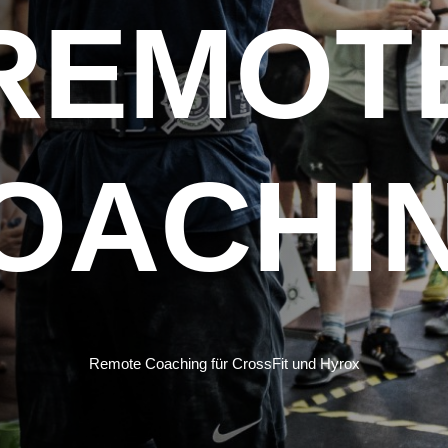
REMOT
OACHI
Remote Coaching für CrossFit und Hyrox