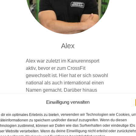
Alex
Alex war zuletzt im Kanurennsport
aktiv, bevor er zum CrossFit
gewechselt ist. Hier hat er sich sowohl
national als auch international einen
Namen gemacht. Darüber hinaus
bringt Alex, der hauptberuflich
Einwilligung verwalten
Sportlehrer ist, auch eine Lizenz für
Rehasport und Orthopädie mit.
dir ein optimales Erlebnis zu bieten, verwenden wir Technologien wie Cookies, u
äteinformationen zu speichern und/oder darauf zuzugreifen. Wenn du diesen
hnologien zustimmst, können wir Daten wie das Surfverhalten oder eindeutige IDs
ser Website verarbeiten. Wenn du deine Einwilligung nicht erteilst oder zurückziehs